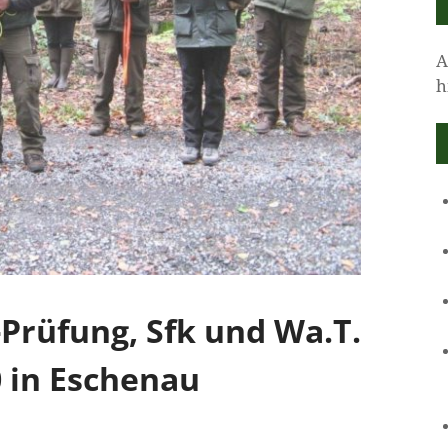
A
h
rüfung, Sfk und Wa.T.
0 in Eschenau