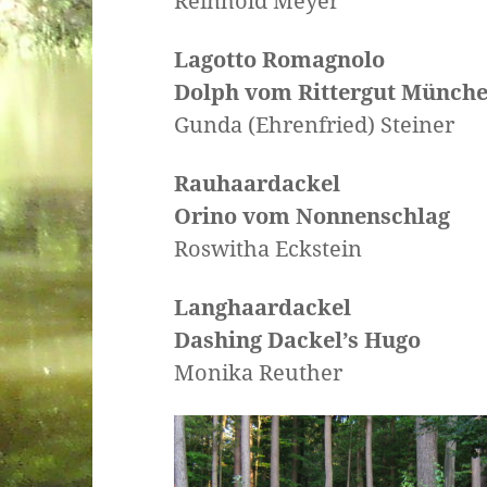
Reinhold Meyer
Lagotto Romagnolo
Dolph vom Rittergut Münch
Gunda (Ehrenfried) Steiner
Rauhaardackel
Orino vom Nonnens
Roswitha Eckstein
Langhaardackel
Dashing Dackel’s
Monika Reuther