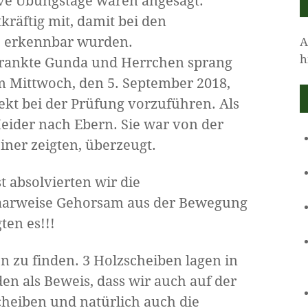
ive Übungstage waren angesagt.
kräftig mit, damit bei den
e erkennbar wurden.
A
h
krankte Gunda und Herrchen sprang
m Mittwoch, den 5. September 2018,
fekt bei der Prüfung vorzuführen. Als
ider nach Ebern. Sie war von der
iner zeigten, überzeugt.
 absolvierten wir die
arweise Gehorsam aus der Bewegung
ten es!!!
n zu finden. 3 Holzscheiben lagen in
den als Beweis, dass wir auch auf der
cheiben und natürlich auch die