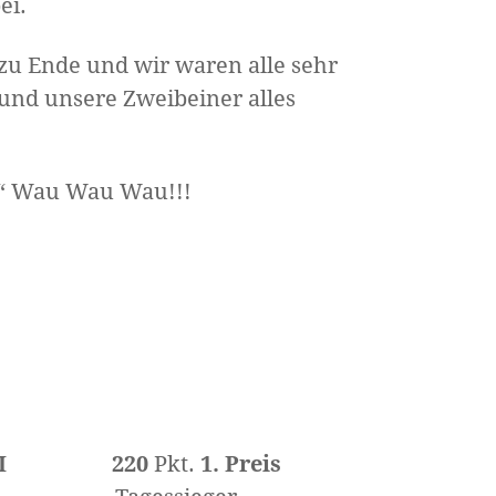
ei.
zu Ende und wir waren alle sehr
 und unsere Zweibeiner alles
l“ Wau Wau Wau!!!
I
220
Pkt.
1. Preis