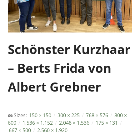
Schönster Kurzhaar
– Berts Frida von
Albert Grebner
Sizes:
150 × 150
/
300 × 225
/
768 × 576
/
800 ×
600
/
1.536 × 1.152
/
2.048 × 1.536
/
175 × 131
/
667 × 500
/
2.560 × 1.920