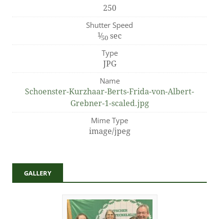
250
Shutter Speed
1
⁄
sec
50
Type
JPG
Name
Schoenster-Kurzhaar-Berts-Frida-von-Albert-
Grebner-1-scaled.jpg
Mime Type
image/jpeg
GALLERY