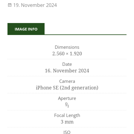
19. November 2024
IMAGE INFO
Dimensions
2.560 × 1.920
Date
16. November 2024
Camera
iPhone SE (2nd generation)
Aperture
f
⁄
1
Focal Length
3 mm
ISO