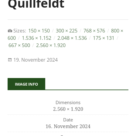
Quillfeldt
Sizes:
150 × 150
/
300 × 225
/
768 × 576
/
800 ×
600
/
1.536 × 1.152
/
2.048 × 1.536
/
175 × 131
/
667 × 500
/
2.560 × 1.920
19. November 2024
IMAGE INFO
Dimensions
2.560 × 1.920
Date
16. November 2024