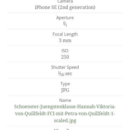
Camera
iPhone SE (2nd generation)
Aperture
f
⁄
1
Focal Length
3 mm
ISO
250
Shutter Speed
1
⁄
sec
50
Type
JPG
Name
Schoenster-Juengstenklasse-Hannah-Viktoria-
von-Quillfeldt-FCI-mit-Petra-von-Quillfeldt-1-
scaled.jpg